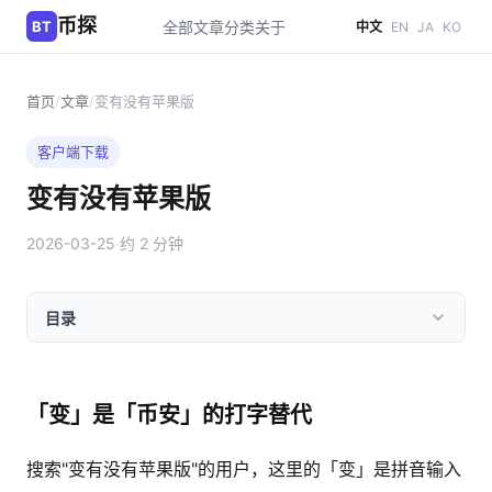
币探
BT
全部文章
分类
关于
中文
EN
JA
KO
首页
/
文章
/
变有没有苹果版
客户端下载
变有没有苹果版
2026-03-25
·
约 2 分钟
目录
「变」是「币安」的打字替代
搜索"变有没有苹果版"的用户，这里的「变」是拼音输入