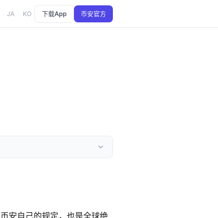
JA
KO
下载App
币安官方
·
·
是币安自己的规定，也是全球绝