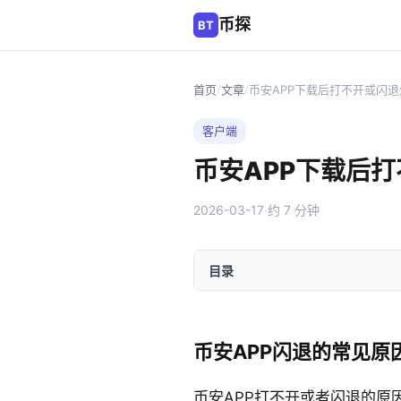
币探
BT
首页
/
文章
/
币安APP下载后打不开或闪
客户端
币安APP下载后
2026-03-17
·
约 7 分钟
目录
币安APP闪退的常见原
币安APP打不开或者闪退的