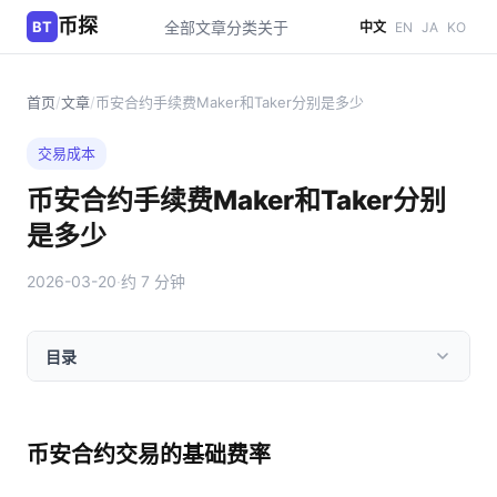
币探
BT
全部文章
分类
关于
中文
EN
JA
KO
首页
/
文章
/
币安合约手续费Maker和Taker分别是多少
交易成本
币安合约手续费Maker和Taker分别
是多少
2026-03-20
·
约 7 分钟
目录
币安合约交易的基础费率