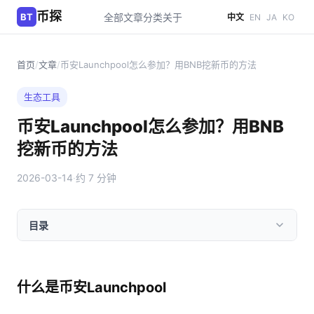
币探
BT
全部文章
分类
关于
中文
EN
JA
KO
首页
/
文章
/
币安Launchpool怎么参加？用BNB挖新币的方法
生态工具
币安Launchpool怎么参加？用BNB
挖新币的方法
2026-03-14
·
约 7 分钟
目录
什么是币安Launchpool