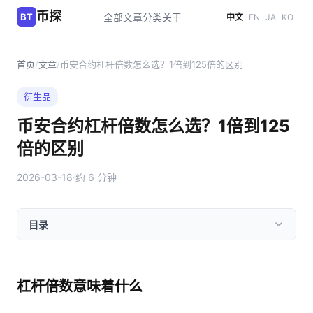
币探
BT
全部文章
分类
关于
中文
EN
JA
KO
首页
/
文章
/
币安合约杠杆倍数怎么选？1倍到125倍的区别
衍生品
币安合约杠杆倍数怎么选？1倍到125
倍的区别
2026-03-18
·
约 6 分钟
目录
杠杆倍数意味着什么