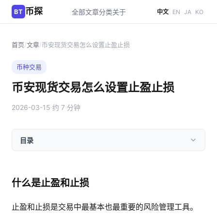
币探
BT
全部文章
分类
关于
中文
EN
JA
KO
首页
/
文章
/
币安现货交易怎么设置止盈止损
币种交易
币安现货交易怎么设置止盈止损
2026-03-15
·
约 7 分钟
目录
什么是止盈和止损
止盈和止损是交易中最基本也最重要的风险管理工具。