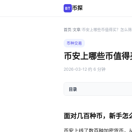
币探
BT
首页
/
文章
/
币安上哪些币值得买？怎么筛
币种交易
币安上哪些币值得
2026-03-12
·
约 6 分钟
目录
面对几百种币，新手怎
币安上线了数百种加密货币，