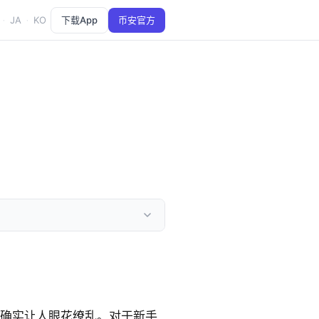
JA
KO
下载App
币安官方
·
·
确实让人眼花缭乱。对于新手