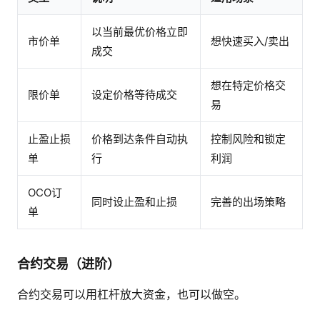
以当前最优价格立即
市价单
想快速买入/卖出
成交
想在特定价格交
限价单
设定价格等待成交
易
止盈止损
价格到达条件自动执
控制风险和锁定
单
行
利润
OCO订
同时设止盈和止损
完善的出场策略
单
合约交易（进阶）
合约交易可以用杠杆放大资金，也可以做空。