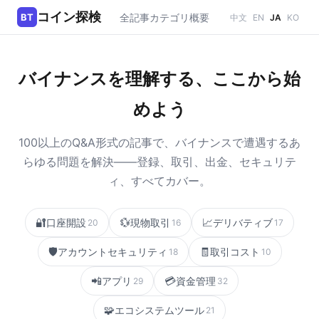
コイン探検
BT
全記事
カテゴリ
概要
中文
EN
JA
KO
バイナンスを理解する、ここから始
めよう
100以上のQ&A形式の記事で、バイナンスで遭遇するあ
らゆる問題を解決——登録、取引、出金、セキュリテ
ィ、すべてカバー。
🔐
💱
📈
口座開設
現物取引
デリバティブ
20
16
17
🛡️
🧾
アカウントセキュリティ
取引コスト
18
10
📲
💳
アプリ
資金管理
29
32
🧩
エコシステムツール
21