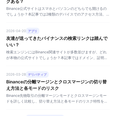
クある？
Binance公式サイトはスマホとパソコンのどちらでも開けるの
でしょうか？本記事では2種類のデバイスでのアクセス方法、よ
くある問題、そして推奨される使い方を詳しく解説します。
2026-04-20
アプリ
友達が送ってきたバイナンスの検索リンクは踏んで
いい？
検索エンジンにはBinance関連サイトが多数並びますが、どれ
が本物の公式サイトでしょうか？本記事ではドメイン、証明
書、ページ詳細の3つの角度から素早く真偽を見分ける方法を
解説します。
2026-03-28
デリバティブ
Binanceの分離マージンとクロスマージンの切り替
え方法と各モードのリスク
Binance先物取引の分離マージンモードとクロスマージンモー
ドを詳しく比較し、切り替え方法と各モードのリスク特性を解
説します。