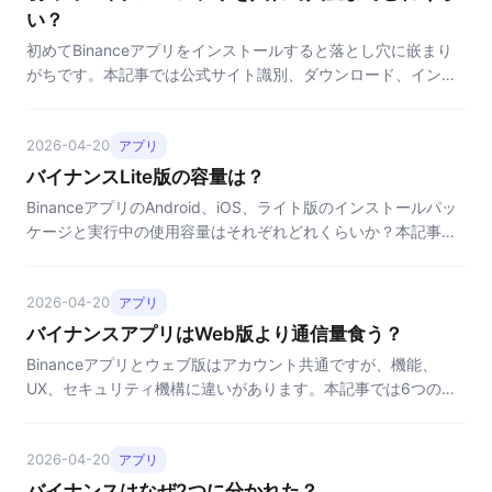
い？
初めてBinanceアプリをインストールすると落とし穴に嵌まり
がちです。本記事では公式サイト識別、ダウンロード、インス
トール、初回ログインの4ステップに沿って、初心者向けの完
全ガイドを提供します。
2026-04-20
アプリ
バイナンスLite版の容量は？
BinanceアプリのAndroid、iOS、ライト版のインストールパッ
ケージと実行中の使用容量はそれぞれどれくらいか？本記事で
はプラットフォーム別に実サイズを示し、ストレージ最適化の
アドバイスを紹介します。
2026-04-20
アプリ
バイナンスアプリはWeb版より通信量食う？
Binanceアプリとウェブ版はアカウント共通ですが、機能、
UX、セキュリティ機構に違いがあります。本記事では6つの角
度から比較し、日常の使い方を選ぶ手助けをします。
2026-04-20
アプリ
バイナンスはなぜ2つに分かれた？