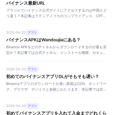
バイナンス最新URL
ブラジルでバイナンス公式サイトにアクセスするのは中国とど
う違う？本記事はラテンアメリカのコンプライアンス、CPF実
名、レアルP2Pチャネルの3つの観点から、本物の公式入口と識
別方法を解説します。
2026-04-20
アプリ
バイナンスAPKはWandoujiaにある？
Binance APKをどのチャネルからダウンロードするのが最も安
定か？本記事では公式チャネル、インストール権限、セキュリ
ティ検証の3方面から完全なガイドを提供し、第三者の偽パッ
ケージを回避します。
2026-04-20
アプリ
初めてのバイナンスアプリDLがそもそも遅い？
Binanceアプリのダウンロードが遅い原因はCDN、ネットワー
ク、ブラウザ、デバイスと多岐にわたります。本記事では症状
ごとに実用的な高速化と代替ダウンロード方法を提示します。
2026-04-20
アプリ
初めてバイナンスアプリを入れて入金までどれくら