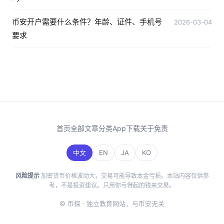
币安开户需要什么条件？年龄、证件、手机号
2026-03-04
要求
首页
全部文章
分类
App下载
关于
免责
中文
EN
JA
KO
风险提示
加密货币价格波动大，交易可能导致本金亏损。本站内容仅供参
考，不是投资建议。只用你亏得起的钱来交易。
© 币探 · 独立教育网站，与币安无关