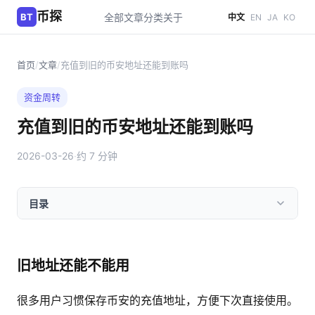
币探
BT
全部文章
分类
关于
中文
EN
JA
KO
首页
/
文章
/
充值到旧的币安地址还能到账吗
资金周转
充值到旧的币安地址还能到账吗
2026-03-26
·
约 7 分钟
目录
旧地址还能不能用
很多用户习惯保存币安的充值地址，方便下次直接使用。